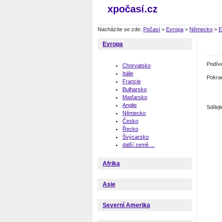
xpočasí.cz
Nacházíte se zde:
Počasí
>
Evropa
>
Německo
>
E
Evropa
Podív
Chorvatsko
Itálie
Pokra
Francie
Bulharsko
Maďarsko
Anglie
Sdíle
Německo
Česko
Řecko
Švýcarsko
další země ...
Afrika
Asie
Severní Amerika