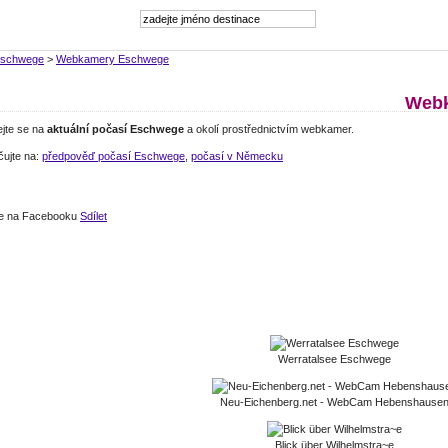
schwege
>
Webkamery Eschwege
Webk
ejte se na
aktuální počasí Eschwege
a okolí prostřednictvím webkamer.
čujte na:
předpověď počasí Eschwege
,
počasí v Německu
jte na Facebooku
Sdílet
Werratalsee Eschwege
Neu-Eichenberg.net - WebCam Hebenshause
Blick über Wilhelmstra~e