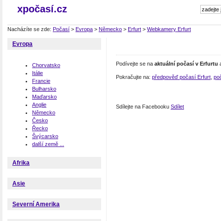
xpočasí.cz
Nacházíte se zde:
Počasí
>
Evropa
>
Německo
>
Erfurt
>
Webkamery Erfurt
Evropa
Podívejte se na
aktuální počasí v Erfurtu
a
Chorvatsko
Itálie
Pokračujte na:
předpověď počasí Erfurt
,
po
Francie
Bulharsko
Maďarsko
Anglie
Sdílejte na Facebooku
Sdílet
Německo
Česko
Řecko
Švýcarsko
další země ...
Afrika
Asie
Severní Amerika