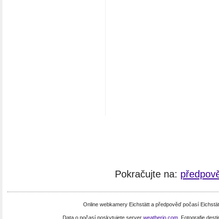
Pokračujte na:
předpově
Online webkamery Eichstätt a předpověď počasí Eichstä
Data o počasí poskytujete server
weatherio.com
. Fotografie dest