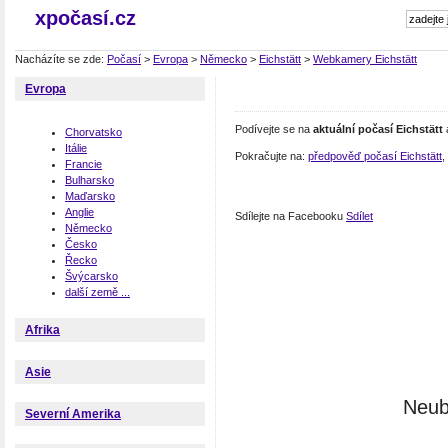
xpočasí.cz
Nacházíte se zde:
Počasí
>
Evropa
>
Německo
>
Eichstätt
>
Webkamery Eichstätt
Evropa
Podívejte se na
aktuální počasí Eichstätt
Chorvatsko
Itálie
Pokračujte na:
předpověď počasí Eichstätt
,
Francie
Bulharsko
Maďarsko
Anglie
Sdílejte na Facebooku
Sdílet
Německo
Česko
Řecko
Švýcarsko
další země ...
Afrika
Asie
Neub
Severní Amerika