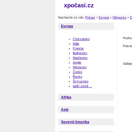
xpočasí.cz
Nacházíte se zde:
Počasí
>
Evropa
>
Německo
>
D
Evropa
Podív
Chorvatsko
Itálie
Pokra
Francie
Bulharsko
Maďarsko
Anglie
Sdíle
Německo
Česko
Řecko
Švýcarsko
další země ...
Afrika
Asie
Severní Amerika