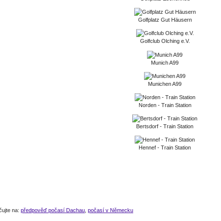
Golfplatz Gut Häusern
Golfclub Olching e.V.
Munich A99
Munichen A99
Norden - Train Station
Bertsdorf - Train Station
Hennef - Train Station
čujte na:
předpověď počasí Dachau
,
počasí v Německu