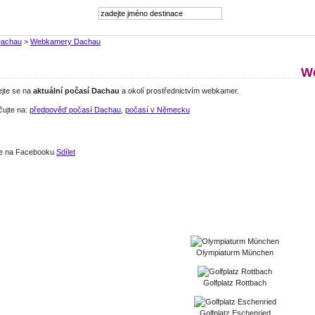
achau
>
Webkamery Dachau
W
ejte se na
aktuální počasí Dachau
a okolí prostřednictvím webkamer.
čujte na:
předpověď počasí Dachau
,
počasí v Německu
jte na Facebooku
Sdílet
Olympiaturm München
Golfplatz Rottbach
Golfplatz Eschenried