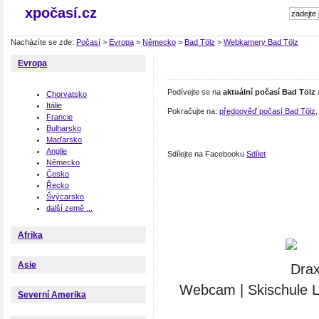
xpočasí.cz
Nacházíte se zde:
Počasí
>
Evropa
>
Německo
>
Bad Tölz
>
Webkamery Bad Tölz
Evropa
Podívejte se na
aktuální počasí Bad Tölz
Chorvatsko
Itálie
Pokračujte na:
předpověď počasí Bad Tölz
Francie
Bulharsko
Maďarsko
Anglie
Sdílejte na Facebooku
Sdílet
Německo
Česko
Řecko
Švýcarsko
další země ...
Afrika
Asie
Webcam | Skischule L
Severní Amerika