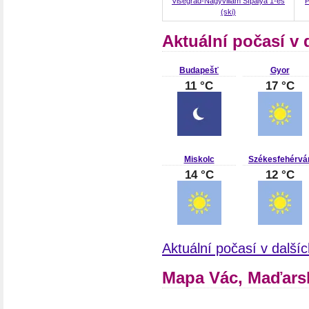
Visegrád-Nagyvillám Sípálya 1-es
P
(ski)
Aktuální počasí v
Budapešť
Gyor
11 °C
17 °C
Miskolc
Székesfehérvá
14 °C
12 °C
Aktuální počasí v dalš
Mapa Vác, Maďars