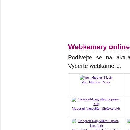
Webkamery online
Podívejte se na aktuá
Vyberte webkameru.
Vác, Március 15. tér
Visegrád-Nagyvillám Sípálya (ski)