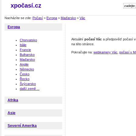
xpočasí.cz
Nacházíte se zde:
Počasí
>
Evropa
>
Maďarsko
>
Vác
Evropa
Aktuální
počasí Vác
a předpověď počasí ve
Chorvatsko
na této stránce.
Itálie
Francie
Pokračujte na:
webkamery Vác
,
počasí v 
Bulharsko
Maďarsko
Anglie
Německo
Česko
Řecko
Švýcarsko
další země ...
Afrika
Asie
Severní Amerika