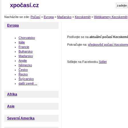
xpočasí.cz
Nacházíte se zde:
Počasí
>
Evropa
>
Maďarsko
>
Kecskemét
>
Webkamery Kecskemét
Evropa
Podívejte se na
aktuální počasí Kecskem
Chorvatsko
Itálie
Pokračujte na:
předpověď počasí Kecskem
Francie
Bulharsko
Maďarsko
Anglie
Sdílejte na Facebooku
Sdílet
Německo
Česko
Řecko
Švýcarsko
další země ...
Afrika
Asie
Severní Amerika