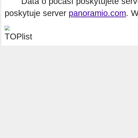
Data o počasí poskytujete ser
poskytuje server
panoramio.com
. 