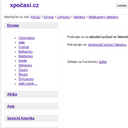
xpočasí.cz
Nacházíte se zde:
Počasí
>
Evropa
>
Lotyšsko
>
Valmiera
>
Webkamery Valmiera
Evropa
Podívejte se na
aktuální počasí ve Valmie
Chorvatsko
Itálie
Pokračujte na:
předpověď počasí Valmiera
,
Francie
Bulharsko
Maďarsko
Anglie
Sdílejte na Facebooku
Sdílet
Německo
Česko
Řecko
Švýcarsko
další země ...
Afrika
Asie
Severní Amerika