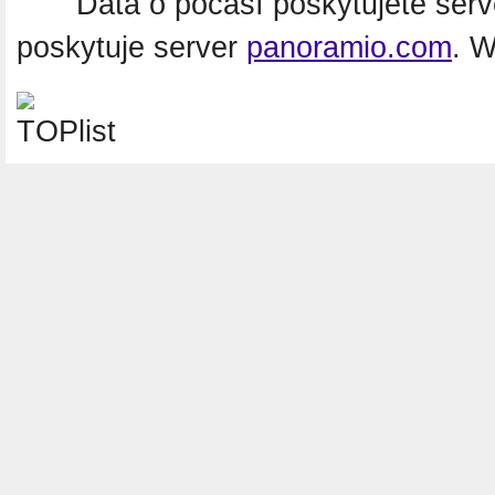
Data o počasí poskytujete ser
poskytuje server
panoramio.com
. 