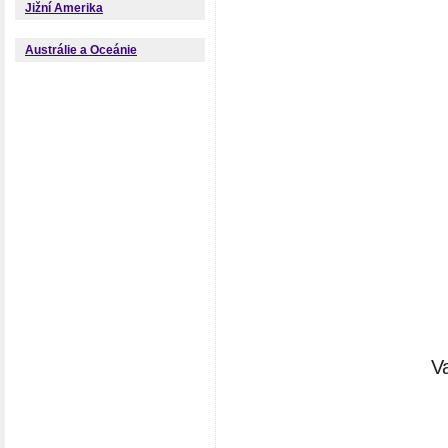
Jižní Amerika
Austrálie a Oceánie
V