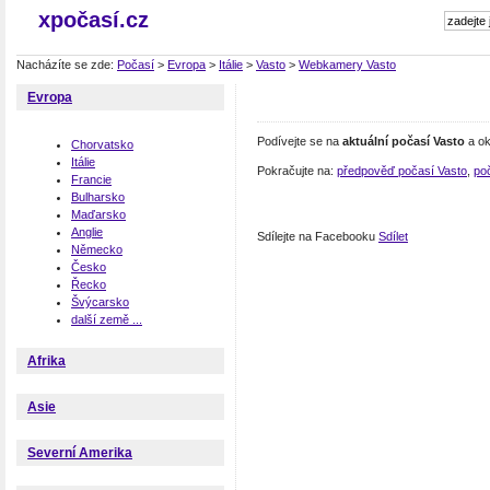
xpočasí.cz
Nacházíte se zde:
Počasí
>
Evropa
>
Itálie
>
Vasto
>
Webkamery Vasto
Evropa
Podívejte se na
aktuální počasí Vasto
a ok
Chorvatsko
Itálie
Pokračujte na:
předpověď počasí Vasto
,
poč
Francie
Bulharsko
Maďarsko
Anglie
Sdílejte na Facebooku
Sdílet
Německo
Česko
Řecko
Švýcarsko
další země ...
Afrika
Asie
Severní Amerika