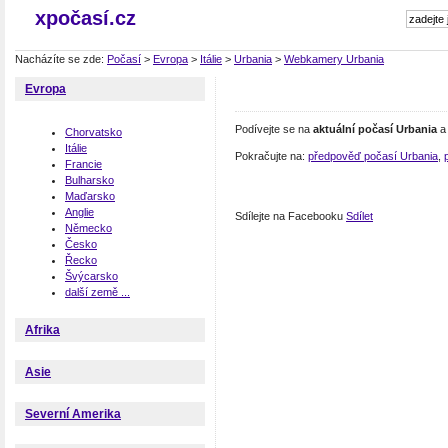
xpočasí.cz
Nacházíte se zde:
Počasí
>
Evropa
>
Itálie
>
Urbania
>
Webkamery Urbania
Evropa
Podívejte se na
aktuální počasí Urbania
a 
Chorvatsko
Itálie
Pokračujte na:
předpověď počasí Urbania
,
Francie
Bulharsko
Maďarsko
Anglie
Sdílejte na Facebooku
Sdílet
Německo
Česko
Řecko
Švýcarsko
další země ...
Afrika
Asie
Severní Amerika