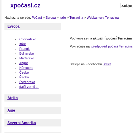
xpočasí.cz
Nacházíte se zde:
Počasí
>
Evropa
>
Itálie
>
Terracina
>
Webkamery Terracina
Evropa
Podívejte se na
aktuální počasí Terracina
Chorvatsko
Itálie
Pokračujte na:
předpověď počasí Terracina
Francie
Bulharsko
Maďarsko
Anglie
Sdílejte na Facebooku
Sdílet
Německo
Česko
Řecko
Švýcarsko
další země ...
Afrika
Asie
Severní Amerika