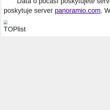
Data o počasí poskytujete ser
poskytuje server
panoramio.com
. 