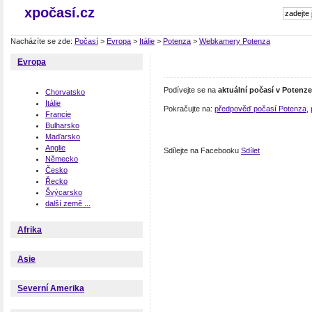
xpočasí.cz
Nacházíte se zde:
Počasí
>
Evropa
>
Itálie
>
Potenza
>
Webkamery Potenza
Evropa
Podívejte se na
aktuální počasí v Potenze
Chorvatsko
Itálie
Pokračujte na:
předpověď počasí Potenza
,
Francie
Bulharsko
Maďarsko
Anglie
Sdílejte na Facebooku
Sdílet
Německo
Česko
Řecko
Švýcarsko
další země ...
Afrika
Asie
Severní Amerika