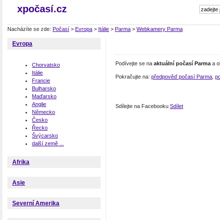
xpočasí.cz
Nacházíte se zde:
Počasí
>
Evropa
>
Itálie
>
Parma
>
Webkamery Parma
Evropa
Podívejte se na
aktuální počasí Parma
a o
Chorvatsko
Itálie
Pokračujte na:
předpověď počasí Parma
,
po
Francie
Bulharsko
Maďarsko
Anglie
Sdílejte na Facebooku
Sdílet
Německo
Česko
Řecko
Švýcarsko
další země ...
Afrika
Asie
Severní Amerika