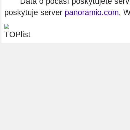
Data o počasí poskytujete ser
poskytuje server
panoramio.com
. 