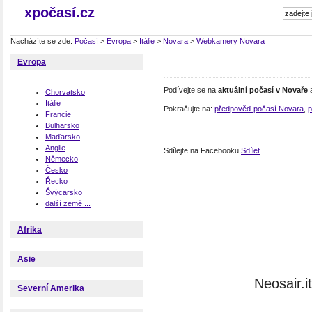
xpočasí.cz
Nacházíte se zde:
Počasí
>
Evropa
>
Itálie
>
Novara
>
Webkamery Novara
Evropa
Podívejte se na
aktuální počasí v Novaře
a
Chorvatsko
Itálie
Pokračujte na:
předpověď počasí Novara
,
p
Francie
Bulharsko
Maďarsko
Anglie
Sdílejte na Facebooku
Sdílet
Německo
Česko
Řecko
Švýcarsko
další země ...
Afrika
Asie
Neosair
Severní Amerika