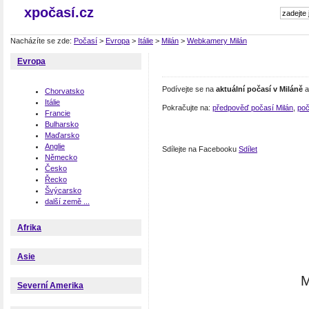
xpočasí.cz
Nacházíte se zde:
Počasí
>
Evropa
>
Itálie
>
Milán
>
Webkamery Milán
Evropa
Podívejte se na
aktuální počasí v Miláně
a
Chorvatsko
Itálie
Pokračujte na:
předpověď počasí Milán
,
poča
Francie
Bulharsko
Maďarsko
Anglie
Sdílejte na Facebooku
Sdílet
Německo
Česko
Řecko
Švýcarsko
další země ...
Afrika
Asie
M
Severní Amerika