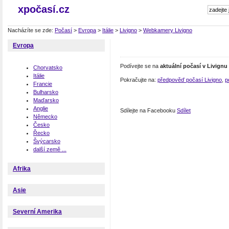
xpočasí.cz
Nacházíte se zde:
Počasí
>
Evropa
>
Itálie
>
Livigno
>
Webkamery Livigno
Evropa
Podívejte se na
aktuální počasí v Livignu
Chorvatsko
Itálie
Pokračujte na:
předpověď počasí Livigno
,
p
Francie
Bulharsko
Maďarsko
Anglie
Sdílejte na Facebooku
Sdílet
Německo
Česko
Řecko
Švýcarsko
další země ...
Afrika
Asie
Severní Amerika