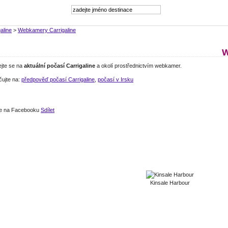
aline
>
Webkamery Carrigaline
W
ejte se na
aktuální počasí Carrigaline
a okolí prostřednictvím webkamer.
čujte na:
předpověď počasí Carrigaline
,
počasí v Irsku
jte na Facebooku
Sdílet
Kinsale Harbour