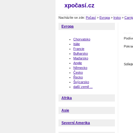
xpočasí.cz
Nacházíte se zde:
Počasí
>
Evropa
>
Irsko
>
Carrig
Evropa
Podív
Chorvatsko
Itálie
Pokra
Francie
Bulharsko
Maďarsko
Anglie
Sdíle
Německo
Česko
Řecko
Švýcarsko
další země ...
Afrika
Asie
Severní Amerika