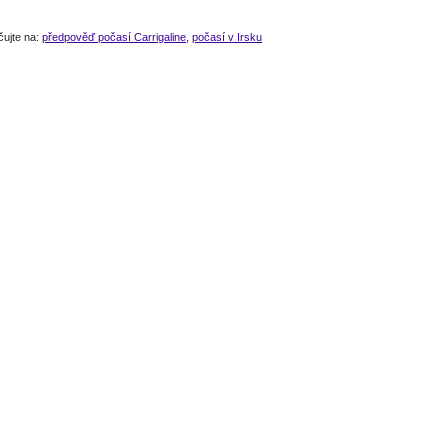
čujte na:
předpověď počasí Carrigaline
,
počasí v Irsku