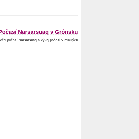
Počasí Narsarsuaq v Grónsku
věď počasí Narsarsuaq a vývoj počasí v minulých