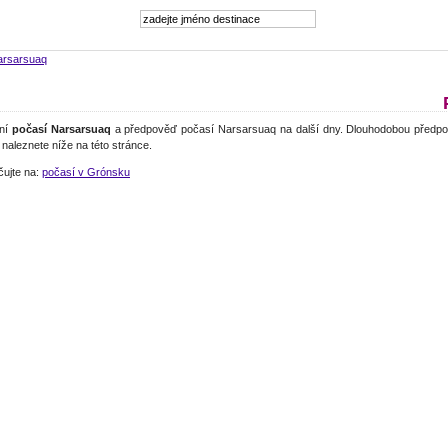
arsarsuaq
lní
počasí Narsarsuaq
a předpověď počasí Narsarsuaq na další dny. Dlouhodobou předpo
naleznete níže na této stránce.
čujte na:
počasí v Grónsku