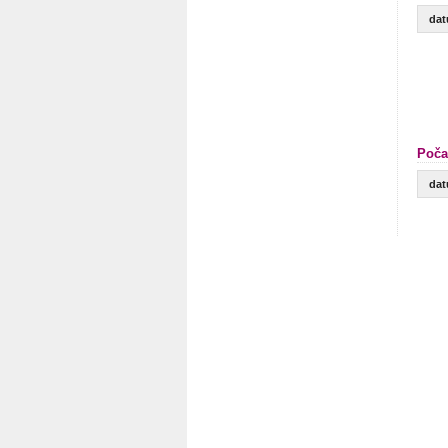
da
Poča
da