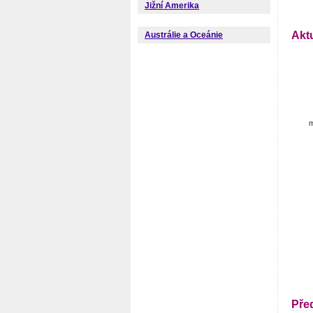
Jižní Amerika
Akt
Austrálie a Oceánie
m
Pře