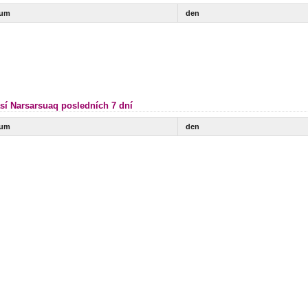
tum
den
sí Narsarsuaq posledních 7 dní
tum
den