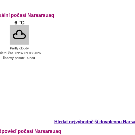
uální počasí Narsarsuaq
6 °C
Partly cloudy
ístní čas: 09:37 09.08.2026
časový posun: -4 hod.
Hledat nejvýhodnější dovolenou Nars
dpověď počasí Narsarsuaq