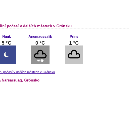
ální počasí v dalších městech v Grónsku
Nuuk
Angmagssalik
Prins
5 °C
0 °C
1 °C
ní počasí v dalších městech v Grónsku
.
 Narsarsuaq, Grónsko