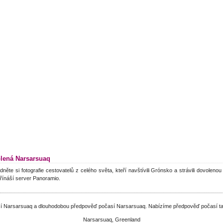
lená Narsarsuaq
dněte si fotografie cestovatelů z celého světa, kteří navštívili Grónsko a strávili dovoleno
řínáší server Panoramio.
así Narsarsuaq a dlouhodobou předpověď počasí Narsarsuaq. Nabízíme předpověď počasí ta
Narsarsuaq, Greenland