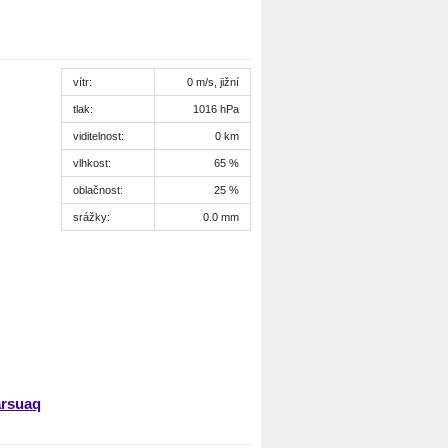
vítr:
0 m/s, jižní
tlak:
1016 hPa
viditelnost:
0 km
vlhkost:
65 %
oblačnost:
25 %
srážky:
0.0 mm
arsuaq