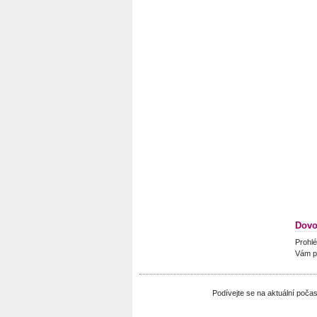
Dovo
Prohlé
Vám p
Podívejte se na aktuální poč