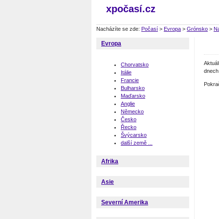
xpočasí.cz
Nacházíte se zde:
Počasí
>
Evropa
>
Grónsko
>
N
Evropa
Aktuá
Chorvatsko
dnech 
Itálie
Francie
Pokra
Bulharsko
Maďarsko
Anglie
Německo
Česko
Řecko
Švýcarsko
další země ...
Afrika
Asie
Severní Amerika