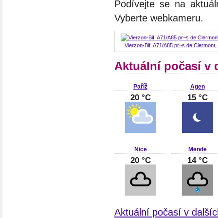
Podívejte se na aktuál
Vyberte webkameru.
Vierzon-Bif. A71/A85 pr~s de Clermont,
Aktuální počasí v 
Paříž
Agen
20 °C
15 °C
Nice
Mende
20 °C
14 °C
Aktuální počasí v další