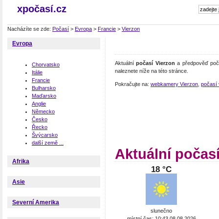
xpočasí.cz
Nacházíte se zde:
Počasí
>
Evropa
>
Francie
>
Vierzon
Evropa
Aktuální
počasí Vierzon
a předpověď poča
Chorvatsko
naleznete níže na této stránce.
Itálie
Francie
Pokračujte na:
webkamery Vierzon
,
počasí 
Bulharsko
Maďarsko
Anglie
Německo
Česko
Řecko
Švýcarsko
další země ...
Aktuální počas
Afrika
18 °C
Asie
Severní Amerika
slunečno
místní čas: 10:43 08.08.2026