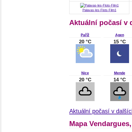
Palavas-les-Flots-Film1
Aktuální počasí v 
Paříž
Agen
20 °C
15 °C
Nice
Mende
20 °C
14 °C
Aktuální počasí v další
Mapa Vendargues,