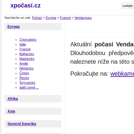
xpočasí.cz
Nacházíte se zde:
Počasí
>
Evropa
>
Francie
>
Vendargues
Evropa
Chorvatsko
Aktuální
počasí Venda
Itálie
Francie
Dlouhodobou předpově
Bulharsko
Maďarsko
naleznete níže na této 
Anglie
Německo
Pokračujte na:
webkame
Česko
Řecko
Švýcarsko
další země ...
Afrika
Asie
Severní Amerika