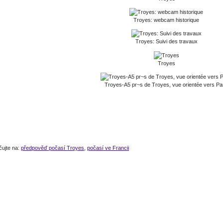
Troyes: webcam historique
Troyes: Suivi des travaux
Troyes
Troyes-A5 pr~s de Troyes, vue orientée vers Pa
čujte na:
předpověď počasí Troyes
,
počasí ve Francii