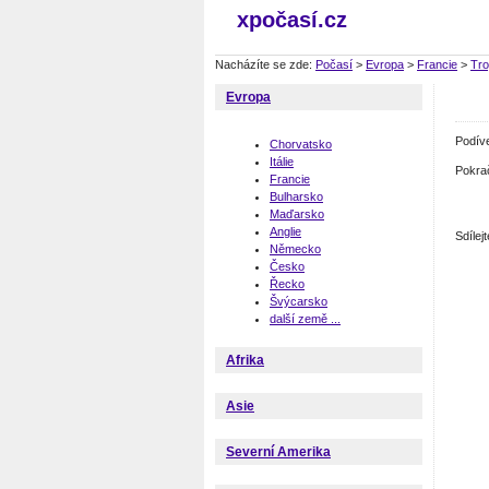
xpočasí.cz
Nacházíte se zde:
Počasí
>
Evropa
>
Francie
>
Tr
Evropa
Podív
Chorvatsko
Itálie
Pokra
Francie
Bulharsko
Maďarsko
Anglie
Sdíle
Německo
Česko
Řecko
Švýcarsko
další země ...
Afrika
Asie
Severní Amerika