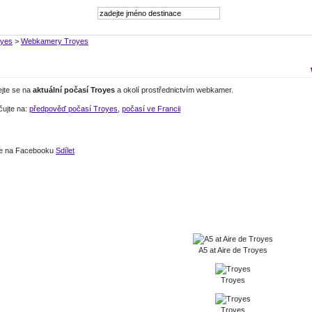
oyes
>
Webkamery Troyes
ejte se na
aktuální počasí Troyes
a okolí prostřednictvím webkamer.
čujte na:
předpověď počasí Troyes
,
počasí ve Francii
jte na Facebooku
Sdílet
A5 at Aire de Troyes
Troyes
Troyes