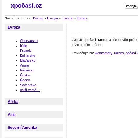
xpočasí.cz
Nacházíte se zde:
Počasí
>
Evropa
>
Francie
>
Tarbes
Evropa
Aktuální
počasí Tarbes
a předpověď počasí
Chorvatsko
níže na této stránce.
Itálie
Francie
Pokračujte na:
webkamery Tarbes
,
počasí v
Bulharsko
Maďarsko
Anglie
Německo
Česko
Řecko
Švýcarsko
další země ...
Afrika
Asie
Severní Amerika