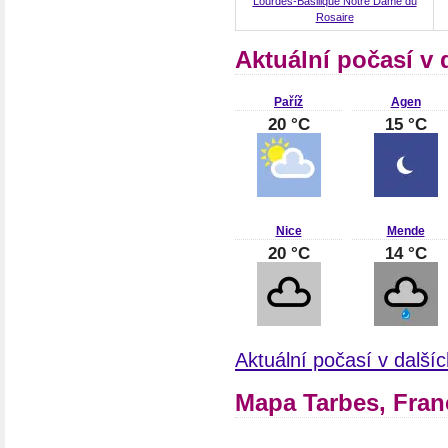
Lourdes-Basilique Notre Dame du
Rosaire
Aktuální počasí v 
Paříž
Agen
20 °C
15 °C
Nice
Mende
20 °C
14 °C
Aktuální počasí v další
Mapa Tarbes, Fran