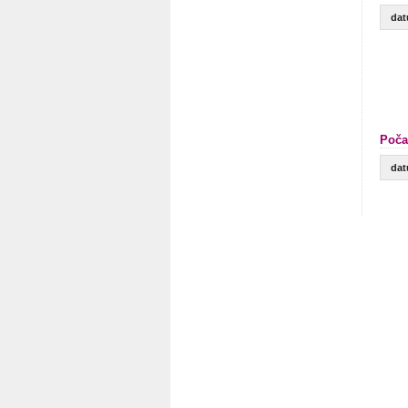
da
Poča
da