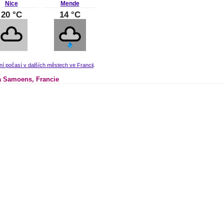
Nice
Mende
20 °C
14 °C
ní počasí v dalších městech ve Francii
.
 Samoens, Francie