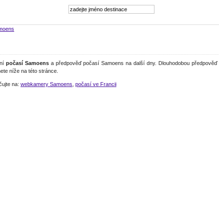
moens
lní
počasí Samoens
a předpověď počasí Samoens na další dny. Dlouhodobou předpověď 
ete níže na této stránce.
čujte na:
webkamery Samoens
,
počasí ve Francii