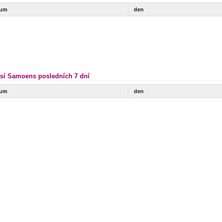
tum
den
sí Samoens posledních 7 dní
tum
den