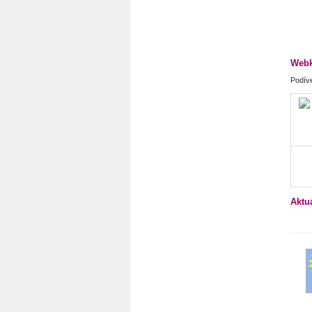
Webk
Podíve
Aktu