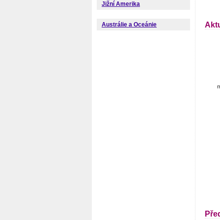
Jižní Amerika
Akt
Austrálie a Oceánie
m
Pře