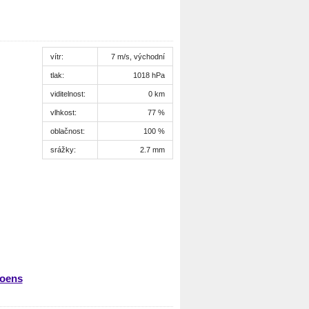
vítr:
7 m/s, východní
tlak:
1018 hPa
viditelnost:
0 km
vlhkost:
77 %
oblačnost:
100 %
srážky:
2.7 mm
moens