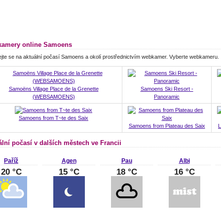
amery online Samoens
jte se na aktuální počasí Samoens a okolí prostřednictvím webkamer. Vyberte webkameru.
Samoëns Village Place de la Grenette
Samoens Ski Resort -
(WEBSAMOENS)
Panoramic
Samoens from T~te des Saix
Samoens from Plateau des Saix
L
ální počasí v dalších městech ve Francii
Paříž
Agen
Pau
Albi
20 °C
15 °C
18 °C
16 °C