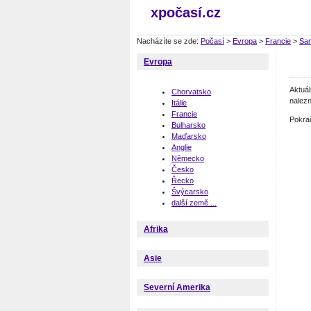
xpočasí.cz
Nacházíte se zde:
Počasí
>
Evropa
>
Francie
>
Sa
Evropa
Aktuá
Chorvatsko
nalezn
Itálie
Francie
Pokra
Bulharsko
Maďarsko
Anglie
Německo
Česko
Řecko
Švýcarsko
další země ...
Afrika
Asie
Severní Amerika