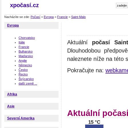
xpočasí.cz
Nacházíte se zde:
Počasí
>
Evropa
>
Francie
>
Saint-Malo
Evropa
Chorvatsko
Aktuální
počasí Sain
Itálie
Francie
Dlouhodobou předpově
Bulharsko
Maďarsko
naleznete níže na této 
Anglie
Německo
Pokračujte na:
webkame
Česko
Řecko
Švýcarsko
další země ...
Afrika
Asie
Aktuální počas
Severní Amerika
15 °C