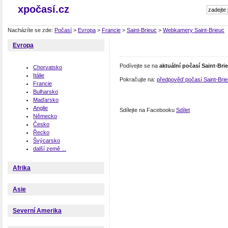
xpočasí.cz
Nacházíte se zde:
Počasí
>
Evropa
>
Francie
>
Saint-Brieuc
>
Webkamery Saint-Brieuc
Evropa
Podívejte se na
aktuální počasí Saint-Bri
Chorvatsko
Itálie
Pokračujte na:
předpověď počasí Saint-Bri
Francie
Bulharsko
Maďarsko
Anglie
Sdílejte na Facebooku
Sdílet
Německo
Česko
Řecko
Švýcarsko
další země ...
Afrika
Asie
Severní Amerika