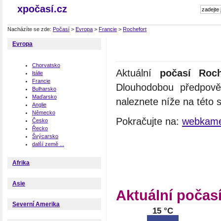
xpočasí.cz
Nacházíte se zde:
Počasí
>
Evropa
>
Francie
>
Rochefort
Evropa
Chorvatsko
Aktuální
počasí Roch
Itálie
Francie
Dlouhodobou předpově
Bulharsko
Maďarsko
naleznete níže na této 
Anglie
Německo
Pokračujte na:
webkame
Česko
Řecko
Švýcarsko
další země ...
Afrika
Asie
Aktuální počas
Severní Amerika
15 °C