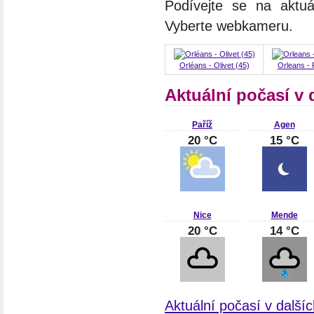
Podívejte se na aktuá
Vyberte webkameru.
Orléans - Olivet (45)
Orleans 
Aktuální počasí v 
Paříž
Agen
20 °C
15 °C
Nice
Mende
20 °C
14 °C
Aktuální počasí v další