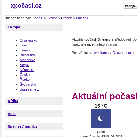
xpočasí.cz
Nacházíte se zde:
Počasí
>
Evropa
>
Francie
>
Orleans
Evropa
Aktuální
počasí Orleans
a předpověď poč
Chorvatsko
naleznete níže na této stránce.
Itálie
Francie
Pokračujte na:
webkamery Orleans
,
počasí 
Bulharsko
Maďarsko
Anglie
Německo
Česko
Řecko
Švýcarsko
další země ...
Aktuální počas
Afrika
16 °C
Asie
Severní Amerika
jasno
místní čas: 04:57 08.08.2026