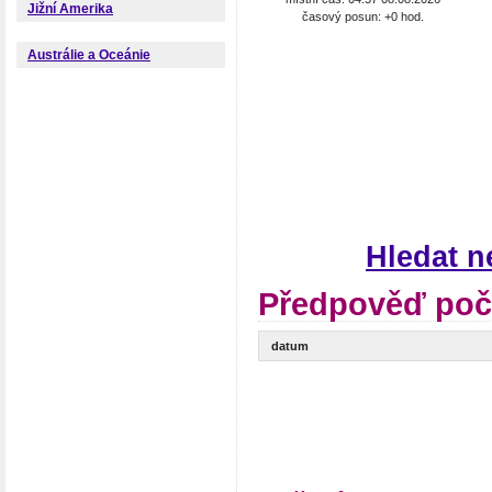
Jižní Amerika
časový posun: +0 hod.
Austrálie a Oceánie
Hledat n
Předpověď poč
datum