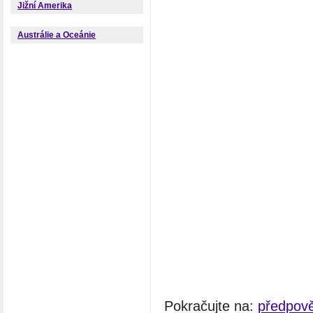
Jižní Amerika
Austrálie a Oceánie
Pokračujte na:
předpov