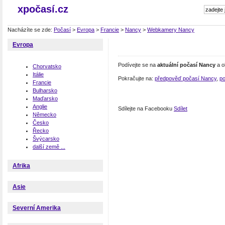
xpočasí.cz
Nacházíte se zde:
Počasí
>
Evropa
>
Francie
>
Nancy
>
Webkamery Nancy
Evropa
Podívejte se na
aktuální počasí Nancy
a o
Chorvatsko
Itálie
Pokračujte na:
předpověď počasí Nancy
,
po
Francie
Bulharsko
Maďarsko
Anglie
Sdílejte na Facebooku
Sdílet
Německo
Česko
Řecko
Švýcarsko
další země ...
Afrika
Asie
Severní Amerika