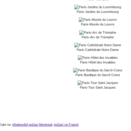
Paris-Jardins du Luxembourg
Paris-Musée du Louvre
Paris-Arc de Triomphe
Paris-Cathédrale Notre Dame
Paris-Hôtel des Invalides
Paris-Basilique du Sacré-Coeur
Paris-Tour Saint Jacques
čujte na:
předpověď počasí Montreuil
,
počasí ve Francii