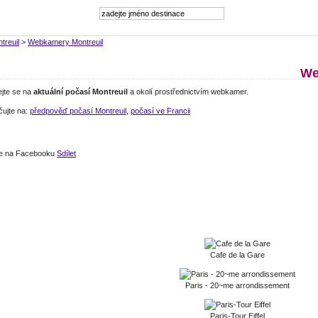
treuil
>
Webkamery Montreuil
We
ejte se na
aktuální počasí Montreuil
a okolí prostřednictvím webkamer.
čujte na:
předpověď počasí Montreuil
,
počasí ve Francii
jte na Facebooku
Sdílet
Cafe de la Gare
Paris - 20~me arrondissement
Paris-Tour Eiffel