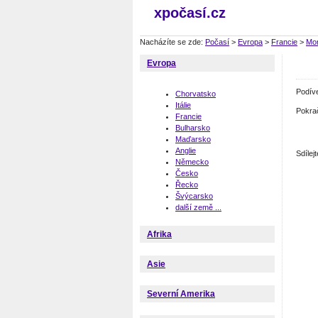
xpočasí.cz
Nacházíte se zde:
Počasí
>
Evropa
>
Francie
>
Mon
Evropa
Podív
Chorvatsko
Itálie
Pokra
Francie
Bulharsko
Maďarsko
Anglie
Sdíle
Německo
Česko
Řecko
Švýcarsko
další země ...
Afrika
Asie
Severní Amerika