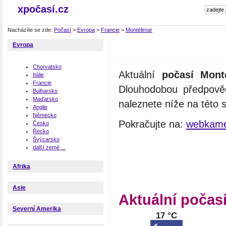
xpočasí.cz
Nacházíte se zde:
Počasí
>
Evropa
>
Francie
>
Montélimar
Evropa
Chorvatsko
Aktuální
počasí Mont
Itálie
Francie
Dlouhodobou předpově
Bulharsko
Maďarsko
naleznete níže na této 
Anglie
Německo
Pokračujte na:
webkame
Česko
Řecko
Švýcarsko
další země ...
Afrika
Asie
Aktuální počas
Severní Amerika
17 °C