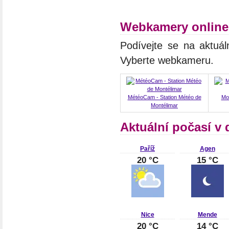
Webkamery online
Podívejte se na aktuál
Vyberte webkameru.
MétéoCam - Station Météo de
Mo
Montélimar
Aktuální počasí v 
Paříž
Agen
20 °C
15 °C
Nice
Mende
20 °C
14 °C