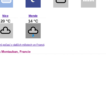
Nice
Mende
20 °C
14 °C
ní počasí v dalších městech ve Francii
.
 Montauban, Francie