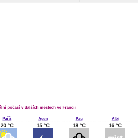
ální počasí v dalších městech ve Francii
Paříž
Agen
Pau
Albi
20 °C
15 °C
18 °C
16 °C