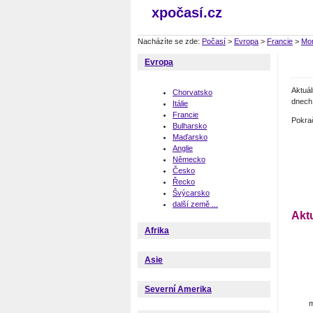
xpočasí.cz
Nacházíte se zde:
Počasí
>
Evropa
>
Francie
>
Mo
Evropa
Aktuá
Chorvatsko
dnech 
Itálie
Francie
Pokra
Bulharsko
Maďarsko
Anglie
Německo
Česko
Řecko
Švýcarsko
další země ...
Akt
Afrika
Asie
Severní Amerika
m