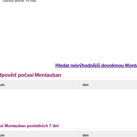
časový posun: +0 hod.
Hledat nejvýhodnější dovolenou Mon
dpověď počasí Montauban
tum
den
sí Montauban posledních 7 dní
tum
den