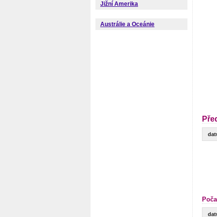
Jižní Amerika
Austrálie a Oceánie
Pře
da
Poča
da