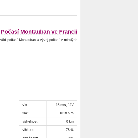
Počasí Montauban ve Francii
věď počasí Montauban a vývoj počasí v minulých
vítr:
15 m/s, JJV
tlak:
1018 hPa
viditelnost:
0 km
vlhkost:
78 %
oblačnost:
0 %