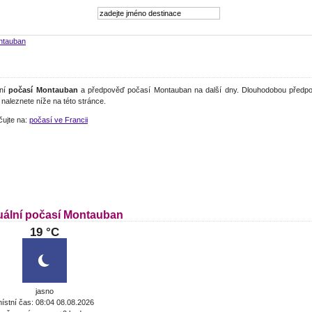
ntauban
lní
počasí Montauban
a předpověď počasí Montauban na další dny. Dlouhodobou předpo
naleznete níže na této stránce.
čujte na:
počasí ve Francii
uální počasí Montauban
19 °C
jasno
ístní čas: 08:04 08.08.2026