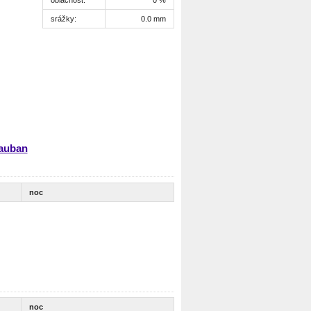
srážky:
0.0 mm
tauban
noc
noc