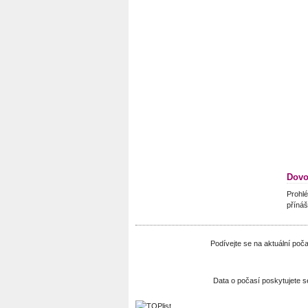
Dovo
Prohlé
přínáš
Podívejte se na aktuální po
Data o počasí poskytujete 