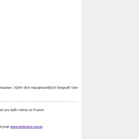
Montauban. Výběr těch nejzajímavějších fotografií Vám
 pro další města ve Francii.
kytuje
www.webcams.travel
.