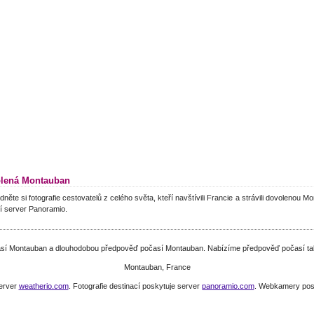
lená Montauban
dněte si fotografie cestovatelů z celého světa, kteří navštívili Francie a strávili dovolenou 
í server Panoramio.
časí Montauban a dlouhodobou předpověď počasí Montauban. Nabízíme předpověď počasí také
Montauban, France
server
weatherio.com
. Fotografie destinací poskytuje server
panoramio.com
. Webkamery pos