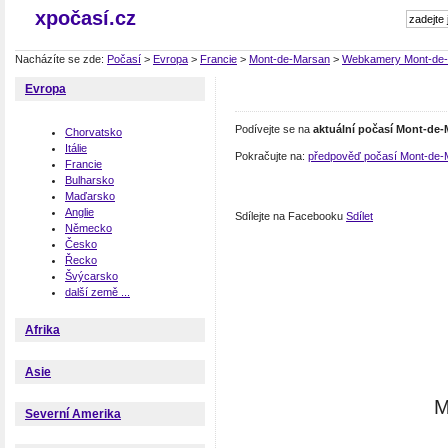
xpočasí.cz
Nacházíte se zde:
Počasí
>
Evropa
>
Francie
>
Mont-de-Marsan
>
Webkamery Mont-de
Evropa
Podívejte se na
aktuální počasí Mont-de
Chorvatsko
Itálie
Pokračujte na:
předpověď počasí Mont-de-
Francie
Bulharsko
Maďarsko
Anglie
Sdílejte na Facebooku
Sdílet
Německo
Česko
Řecko
Švýcarsko
další země ...
Afrika
Asie
M
Severní Amerika