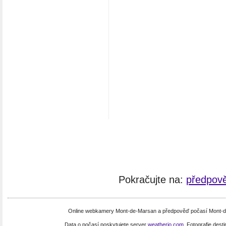
Pokračujte na:
předpov
Online webkamery Mont-de-Marsan a předpověď počasí Mont-de-
Data o počasí poskytujete server
weatherio.com
. Fotografie dest