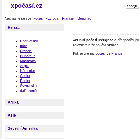
xpočasí.cz
Nacházíte se zde:
Počasí
>
Evropa
>
Francie
>
Mérignac
Evropa
Aktuální
počasí Mérignac
a předpověď poč
Chorvatsko
naleznete níže na této stránce.
Itálie
Francie
Pokračujte na:
počasí ve Francii
Bulharsko
Maďarsko
Anglie
Německo
Česko
Řecko
Švýcarsko
další země ...
Afrika
Asie
Severní Amerika