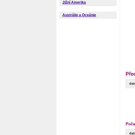
Jižní Amerika
Austrálie a Oceánie
Pře
da
Poča
da