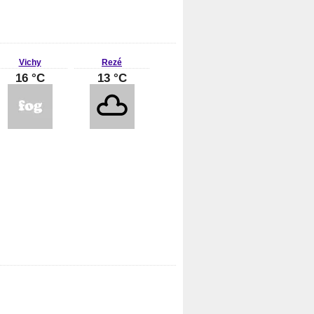
Vichy
Rezé
16 °C
13 °C