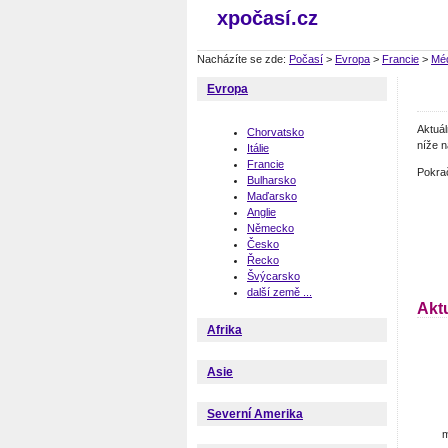
xpočasí.cz
Nacházíte se zde:
Počasí
>
Evropa
>
Francie
>
Mé
Evropa
Aktuá
Chorvatsko
níže n
Itálie
Francie
Pokra
Bulharsko
Maďarsko
Anglie
Německo
Česko
Řecko
Švýcarsko
další země ...
Akt
Afrika
Asie
Severní Amerika
m