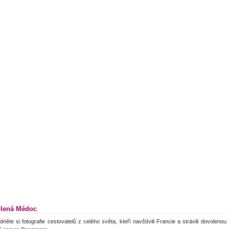
lená Médoc
dněte si fotografie cestovatelů z celého světa, kteří navštívili Francie a strávili dovolen