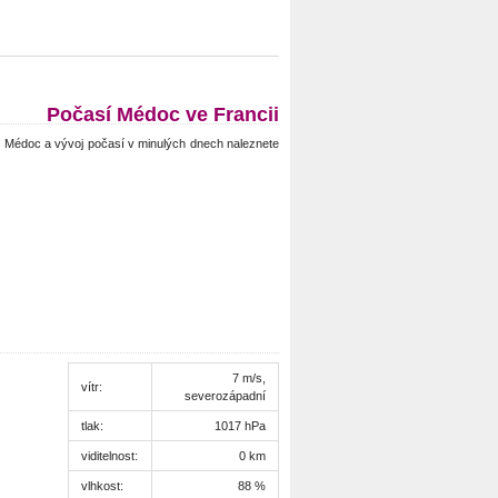
Počasí Médoc ve Francii
Médoc a vývoj počasí v minulých dnech naleznete
7 m/s,
vítr:
severozápadní
tlak:
1017 hPa
viditelnost:
0 km
vlhkost:
88 %