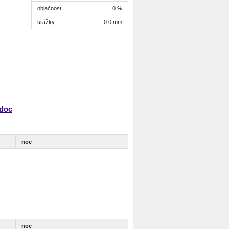
oblačnost:
0 %
srážky:
0.0 mm
édoc
noc
noc