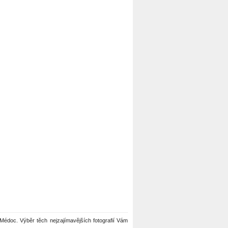
ou Médoc. Výběr těch nejzajímavějších fotografií Vám