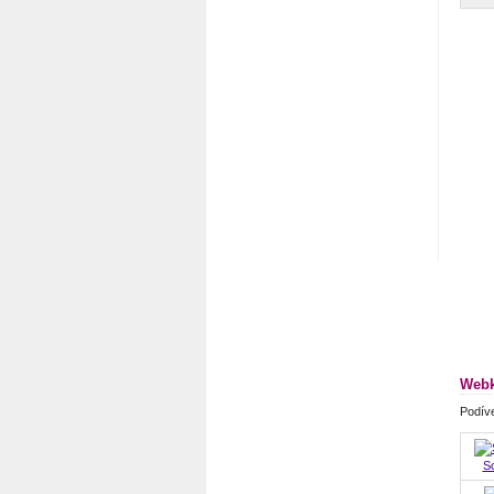
Webk
Podíve
S