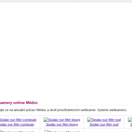
amery online Médoc
jte se na aktuální počasí Médoc a okolí prostřednictvím webkamer. Vyberte webkameru.
oulac-sur-Mer-cordouan
Soulac-sur-Mer-bourg
Soulac-sur-Mer-sud
S