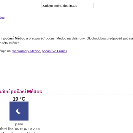
doc
lní
počasí Médoc
a předpověď počasí Médoc na další dny. Dlouhodobou předpověď počasí 
a této stránce.
čujte na:
webkamery Médoc
,
počasí ve Francii
uální počasí Médoc
19 °C
jasno
ístní čas: 05:16 07.08.2026