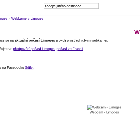
moges
>
Webkamery Limoges
W
ejte se na
aktuální počasí Limoges
a okolí prostřednictvím webkamer.
čujte na:
předpověď počasí Limoges
,
počasí ve Francii
jte na Facebooku
Sdílet
Webcam - Limoges