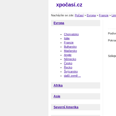
xpočasí.cz
Nacházíte se zde:
Počasí
>
Evropa
>
Francie
>
Li
Evropa
Podív
Chorvatsko
Itálie
Pokra
Francie
Bulharsko
Maďarsko
Anglie
Sdíle
Německo
Česko
Řecko
Švýcarsko
další země ...
Afrika
Asie
Severní Amerika