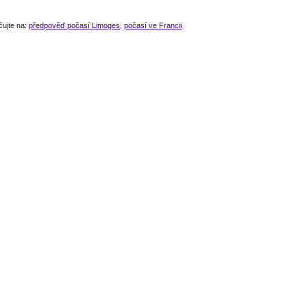
čujte na:
předpověď počasí Limoges
,
počasí ve Francii