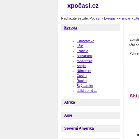
xpočasí.cz
Nacházíte se zde:
Počasí
>
Evropa
>
Francie
>
Lill
Evropa
Aktuá
Chorvatsko
této s
Itálie
Francie
Pokra
Bulharsko
Maďarsko
Anglie
Německo
Česko
Řecko
Švýcarsko
další země ...
Aktu
Afrika
Asie
Severní Amerika
m