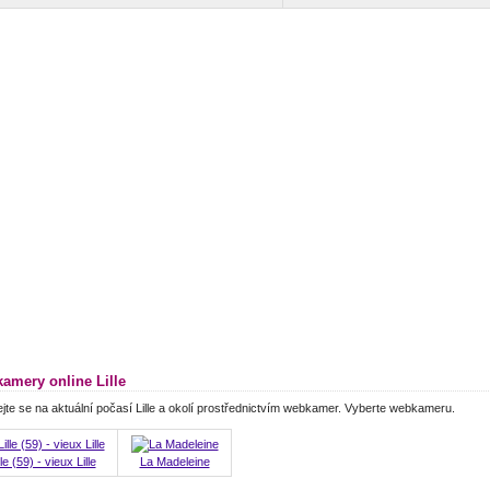
amery online Lille
jte se na aktuální počasí Lille a okolí prostřednictvím webkamer. Vyberte webkameru.
lle (59) - vieux Lille
La Madeleine