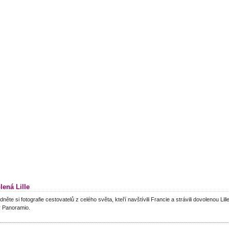
lená Lille
dněte si fotografie cestovatelů z celého světa, kteří navštívili Francie a strávili dovolenou Lil
r Panoramio.