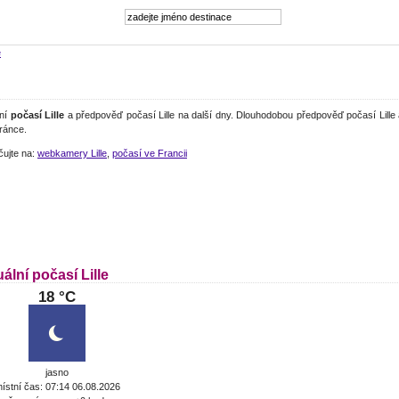
e
lní
počasí Lille
a předpověď počasí Lille na další dny. Dlouhodobou předpověď počasí Lille
tránce.
čujte na:
webkamery Lille
,
počasí ve Francii
ální počasí Lille
18 °C
jasno
ístní čas: 07:14 06.08.2026