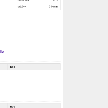
srážky:
0.0 mm
lle
noc
noc