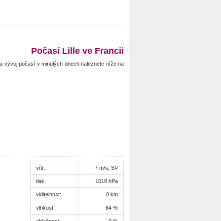
Počasí Lille ve Francii
 a vývoj počasí v minulých dnech naleznete níže na
vítr:
7 m/s, SV
tlak:
1018 hPa
viditelnost:
0 km
vlhkost:
64 %
oblačnost:
0 %