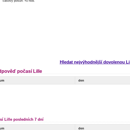
časový posun: +0 hod.
Hledat nejvýhodnější dovolenou Li
dpověď počasí Lille
tum
den
sí Lille posledních 7 dní
tum
den