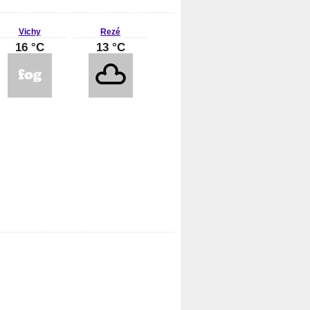
Vichy
Rezé
16 °C
13 °C