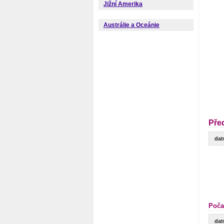
Jižní Amerika
Austrálie a Oceánie
Pře
da
Poča
da