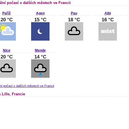
ální počasí v dalších městech ve Francii
Paříž
Agen
Pau
Albi
20 °C
15 °C
18 °C
16 °C
Nice
Mende
20 °C
14 °C
ní počasí v dalších městech ve Francii
.
 Lille, Francie