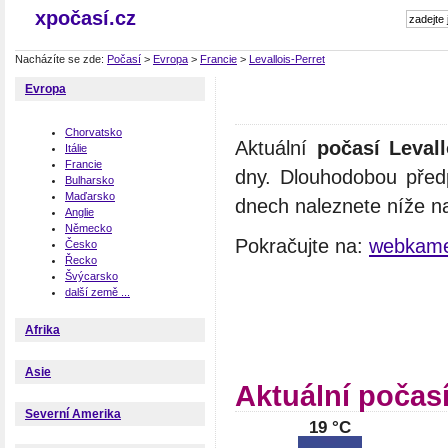
xpočasí.cz
Nacházíte se zde:
Počasí
>
Evropa
>
Francie
>
Levallois-Perret
Evropa
Chorvatsko
Aktuální
počasí Levall
Itálie
Francie
dny. Dlouhodobou předp
Bulharsko
Maďarsko
dnech naleznete níže na
Anglie
Německo
Pokračujte na:
webkamer
Česko
Řecko
Švýcarsko
další země ...
Afrika
Asie
Aktuální počasí
Severní Amerika
19 °C