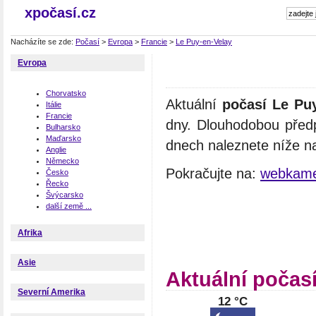
xpočasí.cz
Nacházíte se zde:
Počasí
>
Evropa
>
Francie
>
Le Puy-en-Velay
Evropa
Chorvatsko
Aktuální
počasí Le Pu
Itálie
Francie
dny. Dlouhodobou před
Bulharsko
Maďarsko
dnech naleznete níže na
Anglie
Německo
Pokračujte na:
webkame
Česko
Řecko
Švýcarsko
další země ...
Afrika
Asie
Aktuální počas
Severní Amerika
12 °C