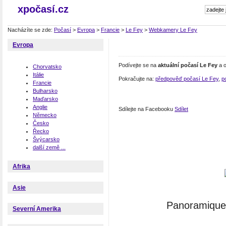
xpočasí.cz
Nacházíte se zde:
Počasí
>
Evropa
>
Francie
>
Le Fey
>
Webkamery Le Fey
Evropa
Podívejte se na
aktuální počasí Le Fey
a o
Chorvatsko
Itálie
Pokračujte na:
předpověď počasí Le Fey
,
p
Francie
Bulharsko
Maďarsko
Anglie
Sdílejte na Facebooku
Sdílet
Německo
Česko
Řecko
Švýcarsko
další země ...
Afrika
Asie
Panoramique 
Severní Amerika