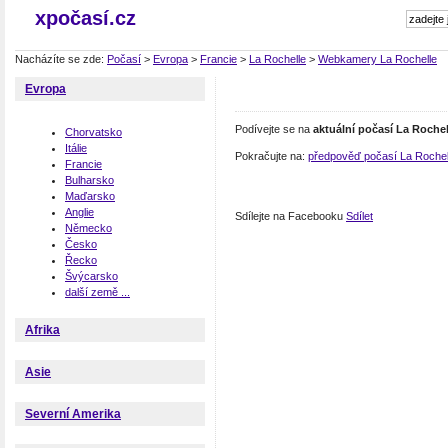
xpočasí.cz
Nacházíte se zde:
Počasí
>
Evropa
>
Francie
>
La Rochelle
>
Webkamery La Rochelle
Evropa
Podívejte se na
aktuální počasí La Rochel
Chorvatsko
Itálie
Pokračujte na:
předpověď počasí La Rochel
Francie
Bulharsko
Maďarsko
Anglie
Sdílejte na Facebooku
Sdílet
Německo
Česko
Řecko
Švýcarsko
další země ...
Afrika
Asie
Severní Amerika