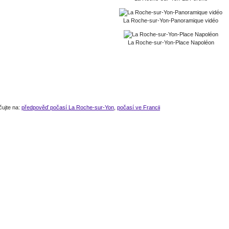
La Roche-sur-Yon-Panoramique vidéo
La Roche-sur-Yon-Place Napoléon
čujte na:
předpověď počasí La Roche-sur-Yon
,
počasí ve Francii