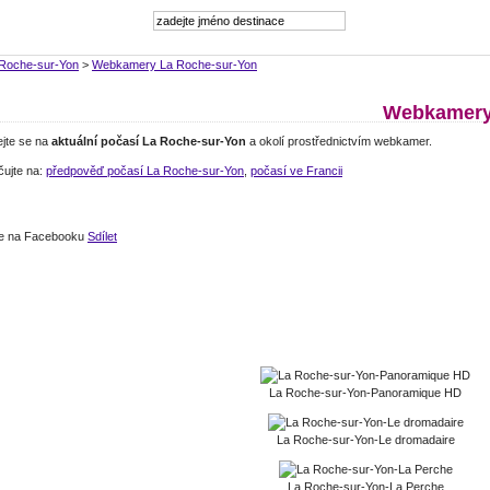
Roche-sur-Yon
>
Webkamery La Roche-sur-Yon
Webkamery 
ejte se na
aktuální počasí La Roche-sur-Yon
a okolí prostřednictvím webkamer.
čujte na:
předpověď počasí La Roche-sur-Yon
,
počasí ve Francii
jte na Facebooku
Sdílet
La Roche-sur-Yon-Panoramique HD
La Roche-sur-Yon-Le dromadaire
La Roche-sur-Yon-La Perche