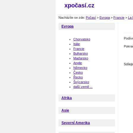
xpočasí.cz
Nacházíte se zde:
Počasí
>
Evropa
>
Francie
>
La 
Evropa
Podív
Chorvatsko
Itálie
Pokra
Francie
Bulharsko
Maďarsko
Anglie
Sdíle
Německo
Česko
Řecko
Švýcarsko
další země ...
Afrika
Asie
Severní Amerika