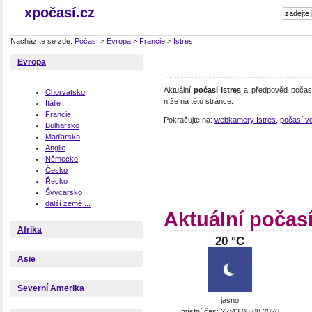
xpočasí.cz
Nacházíte se zde:
Počasí
>
Evropa
>
Francie
>
Istres
Evropa
Aktuální
počasí Istres
a předpověď počasí 
Chorvatsko
níže na této stránce.
Itálie
Francie
Pokračujte na:
webkamery Istres
,
počasí ve
Bulharsko
Maďarsko
Anglie
Německo
Česko
Řecko
Švýcarsko
další země ...
Aktuální počasí
Afrika
20 °C
Asie
Severní Amerika
jasno
místní čas: 22:43 06.08.2026