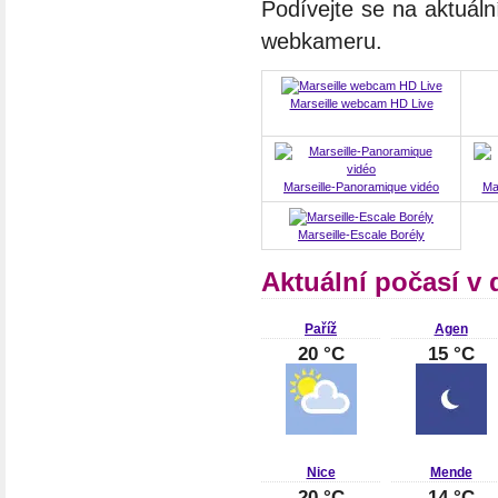
Podívejte se na aktuáln
webkameru.
Marseille webcam HD Live
Marseille-Panoramique vidéo
Ma
Marseille-Escale Borély
Aktuální počasí v 
Paříž
Agen
20 °C
15 °C
Nice
Mende
20 °C
14 °C