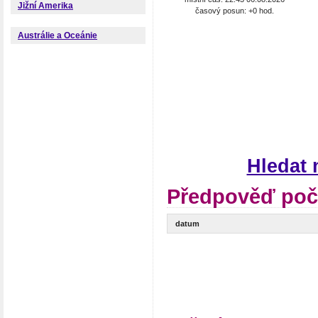
Jižní Amerika
časový posun: +0 hod.
Austrálie a Oceánie
Hledat 
Předpověď poča
datum