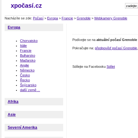
xpočasí.cz
Nacházíte se zde:
Počasí
>
Evropa
>
Francie
>
Grenoble
>
Webkamery Grenoble
Evropa
Podívejte se na
aktuální počasí Grenoble
Chorvatsko
Itálie
Pokračujte na:
předpověď počasí Grenoble
Francie
Bulharsko
Maďarsko
Anglie
Sdílejte na Facebooku
Sdílet
Německo
Česko
Řecko
Švýcarsko
další země ...
Afrika
Asie
Severní Amerika