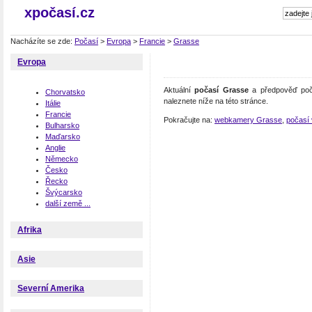
xpočasí.cz
Nacházíte se zde:
Počasí
>
Evropa
>
Francie
>
Grasse
Evropa
Aktuální
počasí Grasse
a předpověď poča
Chorvatsko
naleznete níže na této stránce.
Itálie
Francie
Pokračujte na:
webkamery Grasse
,
počasí 
Bulharsko
Maďarsko
Anglie
Německo
Česko
Řecko
Švýcarsko
další země ...
Afrika
Asie
Severní Amerika