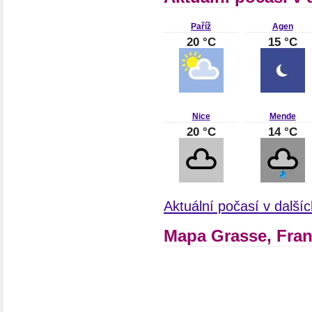
Paříž
Agen
20 °C
15 °C
Nice
Mende
20 °C
14 °C
Aktuální počasí v další
Mapa Grasse, Fran