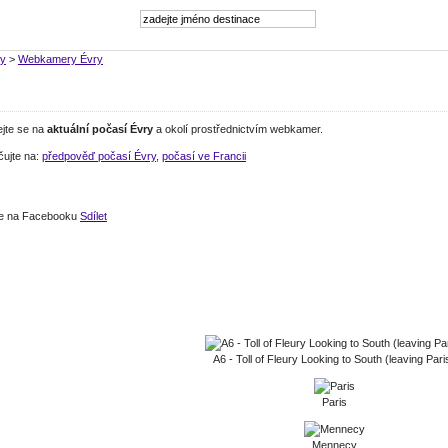
ry
>
Webkamery Évry
ejte se na
aktuální počasí Évry
a okolí prostřednictvím webkamer.
čujte na:
předpověď počasí Évry
,
počasí ve Francii
jte na Facebooku
Sdílet
A6 - Toll of Fleury Looking to South (leaving Pari
Paris
Mennecy