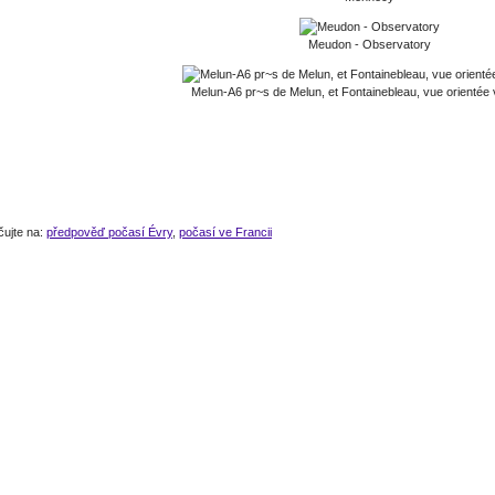
Meudon - Observatory
Melun-A6 pr~s de Melun, et Fontainebleau, vue orientée
čujte na:
předpověď počasí Évry
,
počasí ve Francii