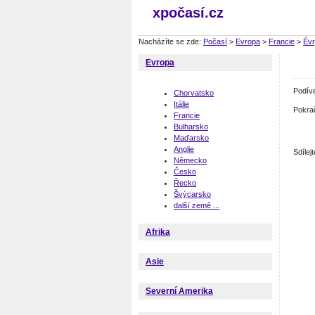
xpočasí.cz
Nacházíte se zde:
Počasí
>
Evropa
>
Francie
>
Év
Evropa
Podív
Chorvatsko
Itálie
Pokra
Francie
Bulharsko
Maďarsko
Anglie
Sdíle
Německo
Česko
Řecko
Švýcarsko
další země ...
Afrika
Asie
Severní Amerika