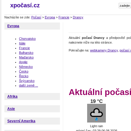
xpočasí.cz
Nacházíte se zde:
Počasí
>
Evropa
>
Francie
>
Drancy
Evropa
Aktuální
počasí Drancy
a předpověď poč
Chorvatsko
naleznete níže na této stránce.
Itálie
Francie
Pokračujte na:
webkamery Drancy
,
počasí 
Bulharsko
Maďarsko
Anglie
Německo
Česko
Řecko
Švýcarsko
další země ...
Aktuální počas
Afrika
19 °C
Asie
Severní Amerika
Light rain
místní čas: 03:29 06.08.2026