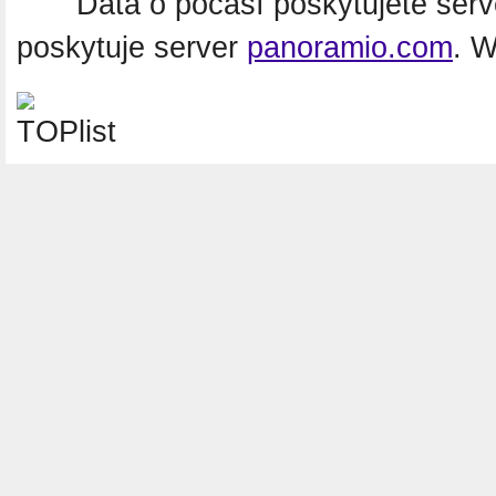
Data o počasí poskytujete ser
poskytuje server
panoramio.com
. 