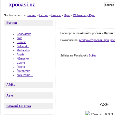
xpočasí.cz
Nacházíte se zde:
Počasí
>
Evropa
>
Francie
>
Dijon
>
Webkamery Dijon
Evropa
Podívejte se na
aktuální počasí v Dijonu
a
Chorvatsko
Itálie
Pokračujte na:
předpověď počasí Dijon
,
poč
Francie
Bulharsko
Maďarsko
Anglie
Sdílejte na Facebooku
Sdílet
Německo
Česko
Řecko
Švýcarsko
další země ...
Afrika
Asie
A39 - T
Severní Amerika