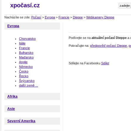
xpočasí.cz
Nacházíte se zde:
Počasí
>
Evropa
>
Francie
>
Dieppe
>
Webkamery Dieppe
Evropa
Podívejte se na
aktuální počasí Dieppe
a 
Chorvatsko
Itálie
Pokračujte na:
předpověď počasí Dieppe
,
p
Francie
Bulharsko
Maďarsko
Anglie
Sdílejte na Facebooku
Sdílet
Německo
Česko
Řecko
Švýcarsko
další země ...
Afrika
Asie
Severní Amerika