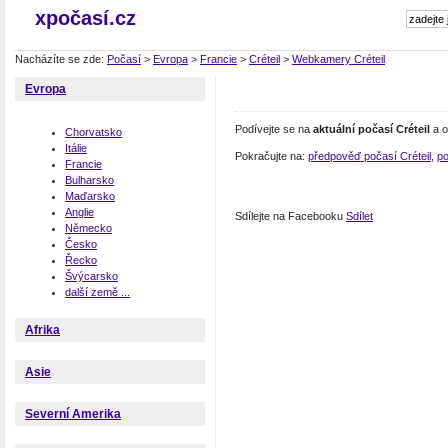
xpočasí.cz
Nacházíte se zde:
Počasí
>
Evropa
>
Francie
>
Créteil
>
Webkamery Créteil
Evropa
Podívejte se na
aktuální počasí Créteil
a o
Chorvatsko
Itálie
Pokračujte na:
předpověď počasí Créteil
,
po
Francie
Bulharsko
Maďarsko
Anglie
Sdílejte na Facebooku
Sdílet
Německo
Česko
Řecko
Švýcarsko
další země ...
Afrika
Asie
Severní Amerika